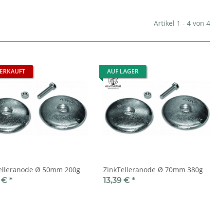
Artikel 1 - 4 von 4
ERKAUFT
AUF LAGER
elleranode Ø 50mm 200g
ZinkTelleranode Ø 70mm 380g
9 €
*
13,39 €
*