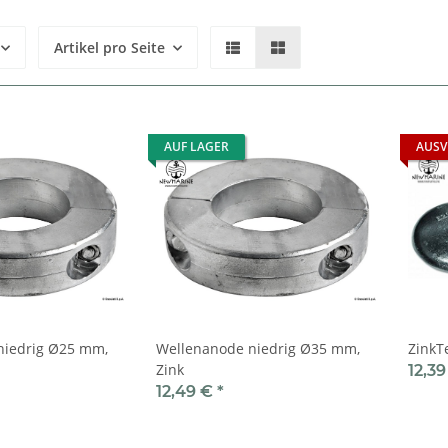
Artikel pro Seite
AUF LAGER
AUSV
niedrig Ø25 mm,
Wellenanode niedrig Ø35 mm,
ZinkT
Zink
12,3
12,49 €
*