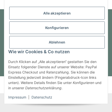
Alle akzeptieren
Informationen
Konfigurieren
Gesetzliche Informationen
Ablehnen
Wie wir Cookies & Co nutzen
Vertrag widerrufen
Durch Klicken auf „Alle akzeptieren“ gestatten Sie den
Einsatz folgender Dienste auf unserer Website: PayPal
* Alle Preise inkl. gesetzlicher USt., zzgl.
Versand
Express Checkout und Ratenzahlung. Sie können die
Einstellung jederzeit ändern (Fingerabdruck-Icon links
© NewMarine.One OHG
unten). Weitere Details finden Sie unter
Konfigurieren
und
Powered by
JTL-Shop
in unserer
Datenschutzerklärung
.
Impressum
|
Datenschutz