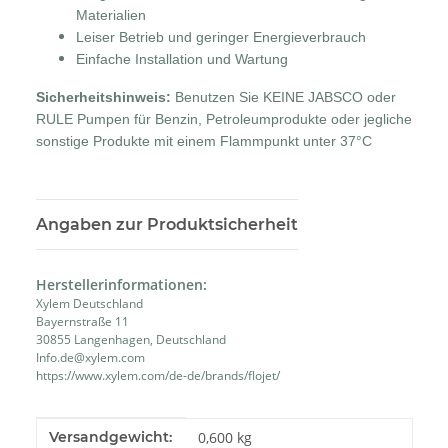
Materialien
Leiser Betrieb und geringer Energieverbrauch
Einfache Installation und Wartung
Sicherheitshinweis:
Benutzen Sie KEINE JABSCO oder
RULE Pumpen für Benzin, Petroleumprodukte oder jegliche
sonstige Produkte mit einem Flammpunkt unter 37°C
Angaben zur Produktsicherheit
Herstellerinformationen:
Xylem Deutschland
Bayernstraße 11
30855 Langenhagen, Deutschland
Info.de@xylem.com
https://www.xylem.com/de-de/brands/flojet/
Produkteigenschaft
Wert
Versandgewicht:
0,600 kg