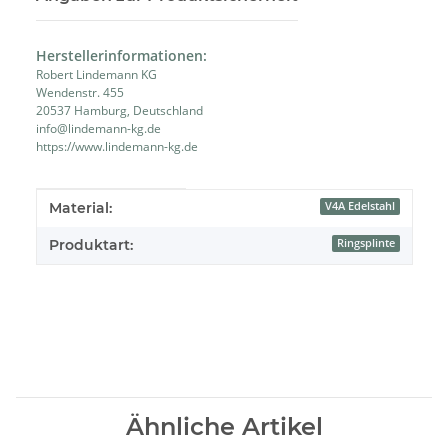
Herstellerinformationen:
Robert Lindemann KG
Wendenstr. 455
20537 Hamburg, Deutschland
info@lindemann-kg.de
https://www.lindemann-kg.de
Produkteigenschaft
Wert
Material:
V4A Edelstahl
Produktart:
Ringsplinte
Ähnliche Artikel