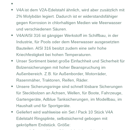
V4A ist dem V2A-Edelstahl ähnlich, wird aber zusätzlich mit
2% Molybdän legiert. Dadurch ist er widerstandsfähiger
gegen Korrosion in chlorhaltigen Medien wie Meerwasser
und verschiedenen Säuren.
V4A/AISI 316 ist gängiger Werkstoff im Schiffbau, in der
Industrie, für Pools oder dem Meerwasser ausgesetzten
Bauteilen. AISI 316 besitzt zudem eine sehr hohe
Kriechfestigkeit bei hohen Temperaturen.
Unser Sortiment bietet große Einfachheit und Sicherheit für
Bolzensicherungen mit hoher Beanspruchung im
Außenbereich. Z.B. für Außenborder, Motorräder,
Rasenmäher, Traktoren, Reifen, Räder.
Unsere Sicherungsringe sind schnell lösbare Sicherungen
für Steckbolzen an Achsen, Wellen, für Boote, Fahrzeuge,
Gartengeräte, Adblue Tanksicherungen, im Modellbau, im
Haushalt und für Sportgeräte.
Geliefert wird wahlweise ein Set / Pack 10 Stück V4A
Edelstahl Ringsplinte, selbstsichernd gebogen mit
gekröpftem Endstück. Größe: