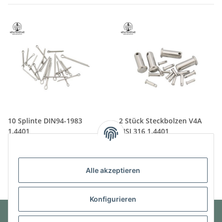
10 Splinte DIN94-1983
2 Stück Steckbolzen V4A
1.4401
AISI 316 1.4401
4,99 € -
8,49 €
*
5,99 € -
10,49 €
*
Alle akzeptieren
Konfigurieren