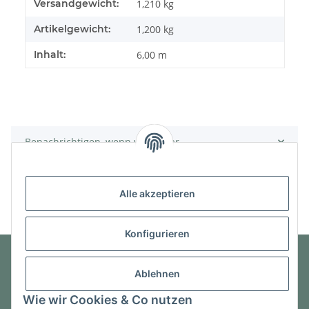
Produkteigenschaft
Wert
Versandgewicht:
1,210 kg
Artikelgewicht:
1,200
kg
Inhalt:
6,00 m
Benachrichtigen, wenn verfügbar
Alle akzeptieren
Konfigurieren
Ablehnen
Informationen
Wie wir Cookies & Co nutzen