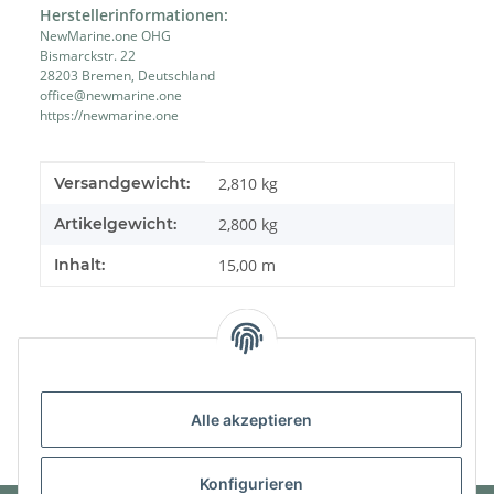
Herstellerinformationen:
NewMarine.one OHG
Bismarckstr. 22
28203 Bremen, Deutschland
office@newmarine.one
https://newmarine.one
Produkteigenschaft
Wert
Versandgewicht:
2,810 kg
Artikelgewicht:
2,800
kg
Inhalt:
15,00 m
Alle akzeptieren
Konfigurieren