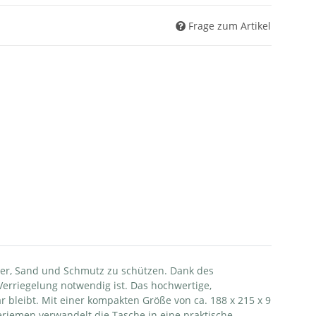
Frage zum Artikel
ser, Sand und Schmutz zu schützen. Dank des
Verriegelung notwendig ist. Das hochwertige,
bleibt. Mit einer kompakten Größe von ca. 188 x 215 x 9
eriemen verwandelt die Tasche in eine praktische