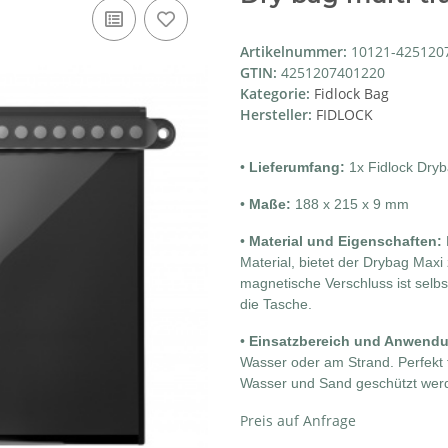
Artikelnummer:
10121-425120
GTIN:
4251207401220
Kategorie:
Fidlock Bag
Hersteller:
FIDLOCK
•
Lieferumfang:
1x Fidlock Dryb
•
Maße:
188 x 215 x 9 mm
•
Material und Eigenschaften:
Material, bietet der Drybag Max
magnetische Verschluss ist selb
die Tasche.
•
Einsatzbereich und Anwend
Wasser oder am Strand. Perfekt 
Wasser und Sand geschützt wer
Preis auf Anfrage