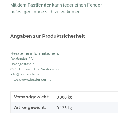
Mit dem
Fastfender
kann jeder einen Fender
befestigen, ohne sich zu verknoten!
Angaben zur Produktsicherheit
Herstellerinformationen:
Fastfender B.V.
Havingastate 5
8925 Leeuwarden, Niederlande
info@fastfender.nl
https://www.fastfender.nl/
Produkteigenschaft
Wert
Versandgewicht:
0,300 kg
Artikelgewicht:
0,125
kg