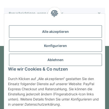
Benachrichtigen, wenn verfügbar
Alle akzeptieren
Konfigurieren
Ablehnen
Informationen
Wie wir Cookies & Co nutzen
Gesetzliche Informationen
Durch Klicken auf „Alle akzeptieren“ gestatten Sie den
Einsatz folgender Dienste auf unserer Website: PayPal
Express Checkout und Ratenzahlung. Sie können die
Einstellung jederzeit ändern (Fingerabdruck-Icon links
Vertrag widerrufen
unten). Weitere Details finden Sie unter
Konfigurieren
und
in unserer
Datenschutzerklärung
.
* Alle Preise inkl. gesetzlicher USt., zzgl.
Versand