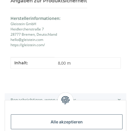
Angaben zur Produktsicherheit
Herstellerinformationen:
Gleistein GmbH
Heidlerchenstraße 7
28777 Bremen, Deutschland
hello@gleistein.com
https://gleistein.com/
Produkteigenschaft
Wert
Inhalt:
8,00 m
Benachrichtigen, wenn verfügbar
Alle akzeptieren