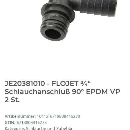
JE20381010 - FLOJET ¾“
Schlauchanschluß 90° EPDM VP
2 St.
Artikelnummer:
10112-6718808416278
GTIN:
6718808416278
Kategorie:
Schläuche und Zubehör