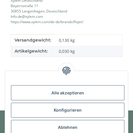
Xylem Deutschland
Bayernstraße 11
30855 Langenhagen, Deutschland
Info.de@xylem.com
https://www.xylem.com/de-de/brands/flojet/
Produkteigenschaft
Wert
Versandgewicht:
0,130 kg
Artikelgewicht:
0,030
kg
Alle akzeptieren
Konfigurieren
Ablehnen
Informationen