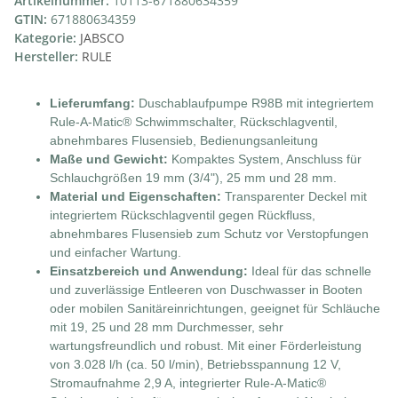
Artikelnummer:
10113-671880634359
GTIN:
671880634359
Kategorie:
JABSCO
Hersteller:
RULE
Lieferumfang:
Duschablaufpumpe R98B mit integriertem
Rule-A-Matic® Schwimmschalter, Rückschlagventil,
abnehmbares Flusensieb, Bedienungsanleitung
Maße und Gewicht:
Kompaktes System, Anschluss für
Schlauchgrößen 19 mm (3/4"), 25 mm und 28 mm.
Material und Eigenschaften:
Transparenter Deckel mit
integriertem Rückschlagventil gegen Rückfluss,
abnehmbares Flusensieb zum Schutz vor Verstopfungen
und einfacher Wartung.
Einsatzbereich und Anwendung:
Ideal für das schnelle
und zuverlässige Entleeren von Duschwasser in Booten
oder mobilen Sanitäreinrichtungen, geeignet für Schläuche
mit 19, 25 und 28 mm Durchmesser, sehr
wartungsfreundlich und robust. Mit einer Förderleistung
von 3.028 l/h (ca. 50 l/min), Betriebsspannung 12 V,
Stromaufnahme 2,9 A, integrierter Rule-A-Matic®