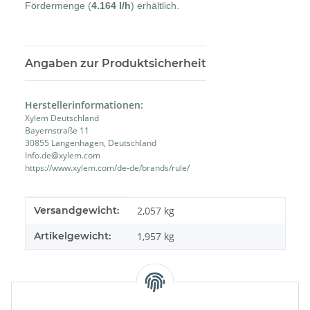
Fördermenge (
4.164 l/h
) erhältlich.
Angaben zur Produktsicherheit
Herstellerinformationen:
Xylem Deutschland
Bayernstraße 11
30855 Langenhagen, Deutschland
Info.de@xylem.com
https://www.xylem.com/de-de/brands/rule/
Produkteigenschaft
Wert
Versandgewicht:
2,057 kg
Artikelgewicht:
1,957
kg