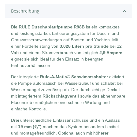
Beschreibung
Die
RULE Duschablaufpumpe R98B
ist ein kompaktes
und leistungsstarkes Entleerungssystem für Dusch- und
Grauwasseranwendungen auf Booten und Yachten. Mit
einer Förderleistung von
3.028 Litern pro Stunde
bei
12
Volt
und einem Stromverbrauch von lediglich
2,9 Ampere
eignet sie sich ideal für den Einsatz in beengten
Einbauverhältnissen.
Der integrierte
Rule-A-Matic® Schwimmschalter
aktiviert
die Pumpe automatisch bei Wasserzulauf und schaltet bei
Wassermangel zuverlässig ab. Der durchsichtige Deckel
mit integriertem
Rückschlagventil
sowie das abnehmbare
Flusensieb ermöglichen eine schnelle Wartung und
einfache Kontrolle.
Drei unterschiedliche Einlassanschlüsse und ein Auslass
mit
19 mm (¾")
machen das System besonders flexibel
und montagefreundlich. Optional auch mit höherer