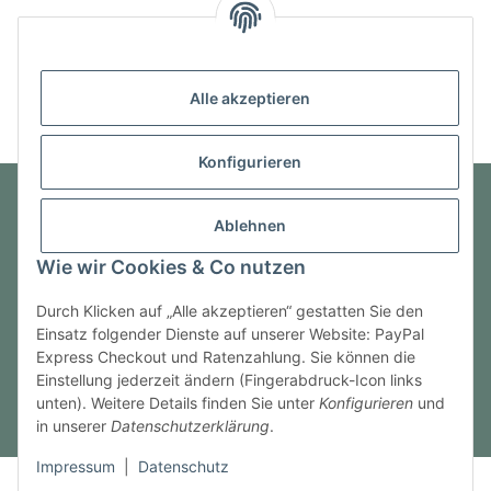
Alle akzeptieren
Konfigurieren
Ablehnen
Informationen
Wie wir Cookies & Co nutzen
Gesetzliche Informationen
Durch Klicken auf „Alle akzeptieren“ gestatten Sie den
Einsatz folgender Dienste auf unserer Website: PayPal
Express Checkout und Ratenzahlung. Sie können die
Einstellung jederzeit ändern (Fingerabdruck-Icon links
Vertrag widerrufen
unten). Weitere Details finden Sie unter
Konfigurieren
und
in unserer
Datenschutzerklärung
.
* Alle Preise inkl. gesetzlicher USt., zzgl.
Versand
Impressum
|
Datenschutz
© NewMarine.One OHG