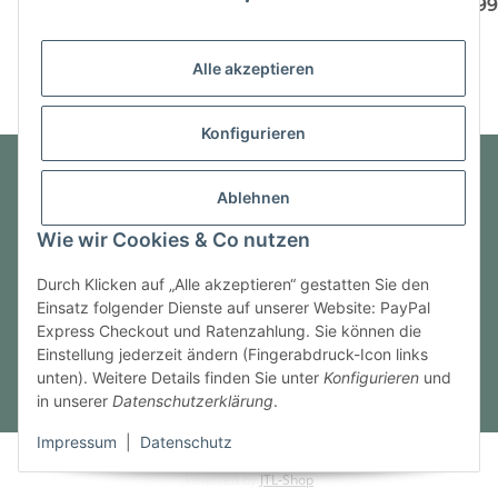
Schrauben, 2 Stück
Schrauben
Schr
13,99 €
*
8,39 €
*
6,9
Alle akzeptieren
Konfigurieren
Ablehnen
Informationen
Wie wir Cookies & Co nutzen
Gesetzliche Informationen
Durch Klicken auf „Alle akzeptieren“ gestatten Sie den
Einsatz folgender Dienste auf unserer Website: PayPal
Express Checkout und Ratenzahlung. Sie können die
Einstellung jederzeit ändern (Fingerabdruck-Icon links
Vertrag widerrufen
unten). Weitere Details finden Sie unter
Konfigurieren
und
in unserer
Datenschutzerklärung
.
* Alle Preise inkl. gesetzlicher USt., zzgl.
Versand
Impressum
|
Datenschutz
© NewMarine.One OHG
Powered by
JTL-Shop