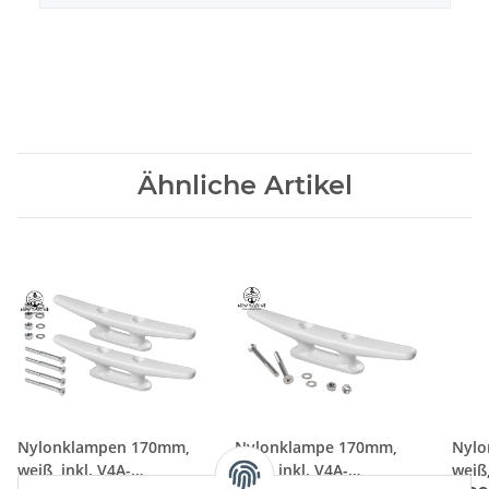
Ähnliche Artikel
Nylonklampen 170mm,
Nylonklampe 170mm,
Nylo
weiß, inkl. V4A-
weiß, inkl. V4A-
weiß,