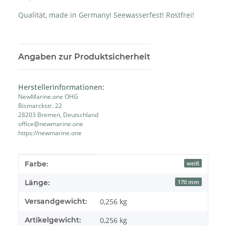
Qualität, made in Germany! Seewasserfest! Rostfrei!
Angaben zur Produktsicherheit
Herstellerinformationen:
NewMarine.one OHG
Bismarckstr. 22
28203 Bremen, Deutschland
office@newmarine.one
https://newmarine.one
Produkteigenschaft
Wert
Farbe:
weiß
Länge:
170 mm
Versandgewicht:
0,256 kg
Artikelgewicht:
0,256
kg