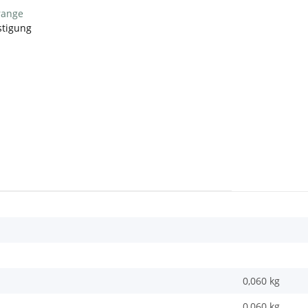
orange
stigung
0,060 kg
0,060
kg