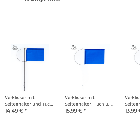
Verklicker mit
Verklicker mit
Verklic
Seitenhalter und Tuch,
Seitenhalter, Tuch u.
Seitenh
125mm, blau
Gegengewicht, 125mm,
Gegeng
14,49 €
*
15,99 €
*
13,99
blau
blau