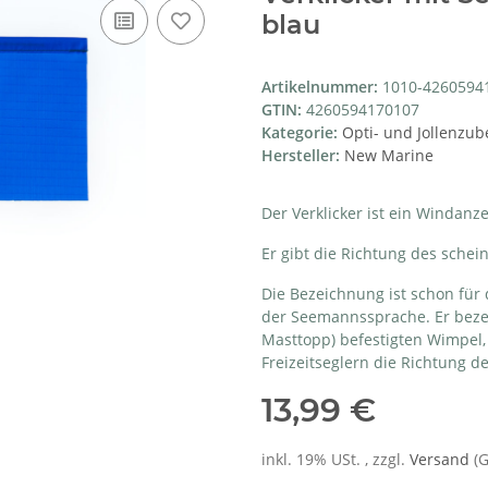
blau
Artikelnummer:
1010-4260594
GTIN:
4260594170107
Kategorie:
Opti- und Jollenzub
Hersteller:
New Marine
Der Verklicker ist ein Windanz
Er gibt die Richtung des sche
Die Bezeichnung ist schon für
der Seemannssprache. Er bezei
Masttopp) befestigten Wimpel,
Freizeitseglern die Richtung d
13,99 €
inkl. 19% USt. , zzgl.
Versand
(