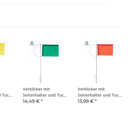
Verklicker mit
Verklicker mit
d Tuch,
Seitenhalter und Tuch,
Seitenhalter und Tuch,
125mm, grün
100mm, rot
14,49 €
*
13,99 €
*