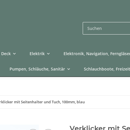
Deck
Elektrik
Elektronik, Navigation, Ferngläse
Pumpen, Schläuche, Sanitär
Schlauchboote, Freizei
rklicker mit Seitenhalter und Tuch, 100mm, blau
Verklicker mit S