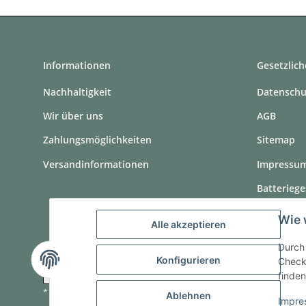
Informationen
Gesetzlich
Nachhaltigkeit
Datenschu
Wir über uns
AGB
Zahlungsmöglichkeiten
Sitemap
Versandinformationen
Impressu
Batteriege
Widerrufs
Wie 
Alle akzeptieren
Durch 
Konfigurieren
Checko
Vertrag widerrufen
finden
* Alle Preise inkl. gesetzlicher USt., zzgl.
Versand
Ablehnen
Impre