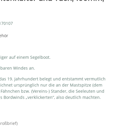
170107
ehör
eiger auf einem Segelboot.
inbaren Windes an.
 das 19. Jahrhundert belegt und entstammt vermutlich
chnet ursprünglich nur die an der Mastspitze (dem
 Fähnchen bzw. (Vereins-) Stander, die Seeleuten und
es Bordwinds „verklickerten“, also deutlich machten.
Großbrief)