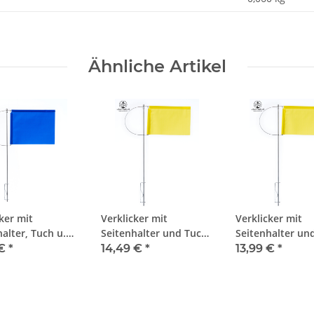
Ähnliche Artikel
ker mit
Verklicker mit
Verklicker mit
alter, Tuch u.
Seitenhalter und Tuch,
Seitenhalter un
ewicht, 100mm,
125mm, gelb
100mm, gelb
 €
*
14,49 €
*
13,99 €
*