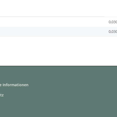
0,03
0,03
e Informationen
tz