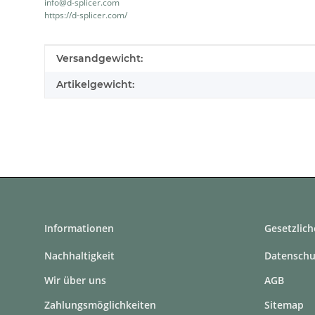
info@d-splicer.com
https://d-splicer.com/
Produkteigenschaft
Wert
Versandgewicht:
Artikelgewicht:
Informationen
Gesetzlich
Nachhaltigkeit
Datenschu
Wir über uns
AGB
Zahlungsmöglichkeiten
Sitemap