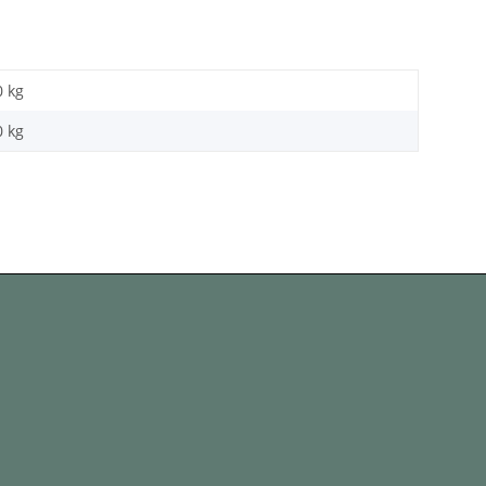
0 kg
0
kg