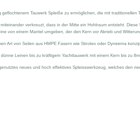
g geflochtenem Tauwerk Spleiße zu ermöglichen, die mit traditionelle
miteinander verkreuzt, dass in der Mitte ein Hohlraum entsteht. Diese S
Leine von einem Mantel umgeben, der den Kern vor Abrieb und Witterung
 Art von Seilen aus HMPE Fasern wie Stirotex oder Dyneema konzipie
hr dünne Leinen bis zu kräftigem Yachttauwerk mit einem Kern bis zu 
 genutztes neues und hoch effektives Spleisswerkzeug, welches den n