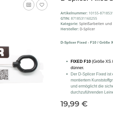
Artikelnummer:
10155-871853
GTIN:
8718531160255
Kategorie:
Spleißarbeiten und
Hersteller:
D-Splicer
D-Splicer Fixed - F10 / Größe
FIXED F10
(Größe XS /
dünner.
Der D-Splicer Fixed ist
montiertem Kunststoffgri
und ermöglicht die sic
durchzuführenden Lein
19,99 €