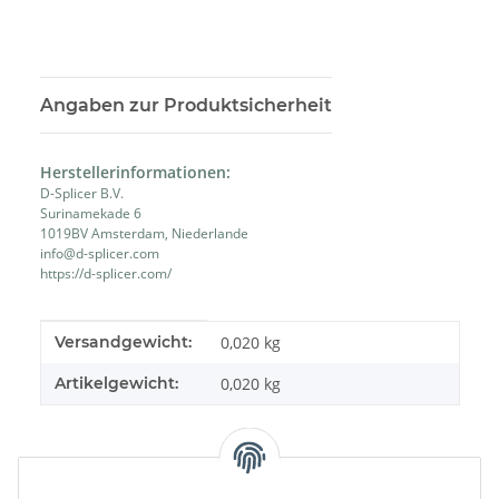
Angaben zur Produktsicherheit
Herstellerinformationen:
D-Splicer B.V.
Surinamekade 6
1019BV Amsterdam, Niederlande
info@d-splicer.com
https://d-splicer.com/
Produkteigenschaft
Wert
Versandgewicht:
0,020 kg
Artikelgewicht:
0,020
kg