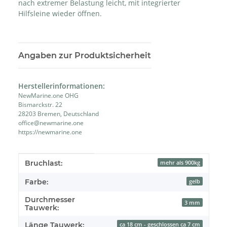
nach extremer Belastung leicht, mit integrierter
Hilfsleine wieder öffnen.
Angaben zur Produktsicherheit
Herstellerinformationen:
NewMarine.one OHG
Bismarckstr. 22
28203 Bremen, Deutschland
office@newmarine.one
https://newmarine.one
Produkteigenschaft
Wert
Bruchlast:
mehr als 900kg
Farbe:
gelb
Durchmesser
3 mm
Tauwerk:
Länge Tauwerk:
ca 18 cm - geschlossen ca 7 cm