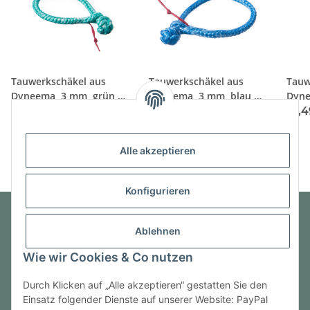
Tauwerkschäkel aus
Tauwerkschäkel aus
Tauw
Dyneema, 3 mm, grün -
Dyneema, 3 mm, blau -
Dyne
Bruchlast mehr als
Bruchlast mehr als
schw
10,49 €
*
10,49 €
*
10,
900kg
900kg
mehr
Alle akzeptieren
Konfigurieren
Ablehnen
Informationen
Wie wir Cookies & Co nutzen
Gesetzliche Informationen
Durch Klicken auf „Alle akzeptieren“ gestatten Sie den
Einsatz folgender Dienste auf unserer Website: PayPal