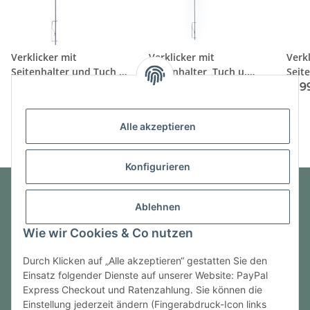
Verklicker mit
Verklicker mit
Verkl
Seitenhalter und Tuch,
Seitenhalter, Tuch u.
Seit
125mm, gelb
Gegengewicht, 100mm,
100m
14,49 €
*
13,99 €
*
13,
gelb
Alle akzeptieren
Konfigurieren
Ablehnen
Informationen
Wie wir Cookies & Co nutzen
Gesetzliche Informationen
Durch Klicken auf „Alle akzeptieren“ gestatten Sie den
Einsatz folgender Dienste auf unserer Website: PayPal
Express Checkout und Ratenzahlung. Sie können die
Einstellung jederzeit ändern (Fingerabdruck-Icon links