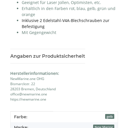
Geeignet für Laser Jollen, Optimisten, etc.
Erhältlich in den Farben rot, blau, gelb, grün und
orange
Inklusive 2 Edelstahl-V4A-Blechschrauben zur
Befestigung
Mit Gegengewicht
Angaben zur Produktsicherheit
Herstellerinformationen:
NewMarine.one OHG
Bismarckstr. 22
28203 Bremen, Deutschland
office@newmarine.one
https://newmarine.one
Produkteigenschaft
Wert
Farbe:
gelb
Marke:
New Marine